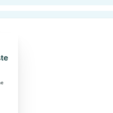
ste
ne