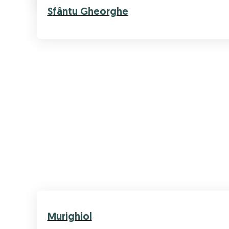
Sfântu Gheorghe
Murighiol