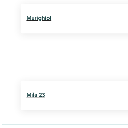
Murighiol
Mila 23