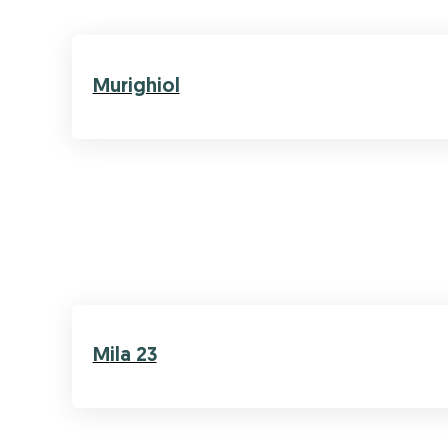
Murighiol
Mila 23