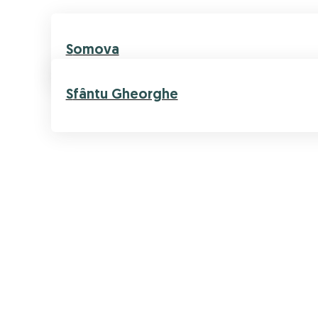
Somova
Sfântu Gheorghe