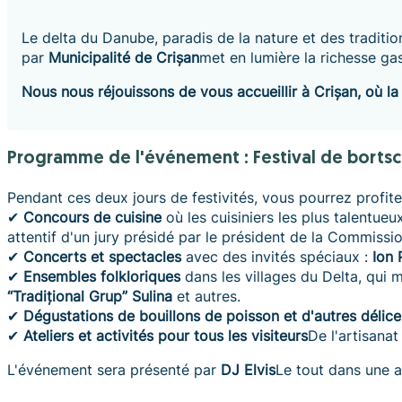
Le delta du Danube, paradis de la nature et des traditio
par
Municipalité de Crișan
met en lumière la richesse ga
Nous nous réjouissons de vous accueillir à Crișan, où la
Programme de l'événement : Festival de bortsc
Pendant ces deux jours de festivités, vous pourrez profite
✔
Concours de cuisine
où les cuisiniers les plus talentueu
attentif d'un jury présidé par le président de la Commiss
✔
Concerts et spectacles
avec des invités spéciaux :
Ion 
✔
Ensembles folkloriques
dans les villages du Delta, qui m
“Tradițional Grup” Sulina
et autres.
✔
Dégustations de bouillons de poisson et d'autres délic
✔
Ateliers et activités pour tous les visiteurs
De l'artisanat
L'événement sera présenté par
DJ Elvis
Le tout dans une a