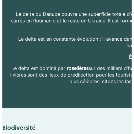
Le delta du Danube couvre une superficie totale d'e
carrés en Roumanie et le reste en Ukraine. Il est formé
Le delta est en constante évolution : il avance da
nat
É
Le delta est dominé par
roselières
sur des milliers d'h
rivières sont des lieux de prédilection pour les touristes
plus célèbres, citons les lac
Biodiversité